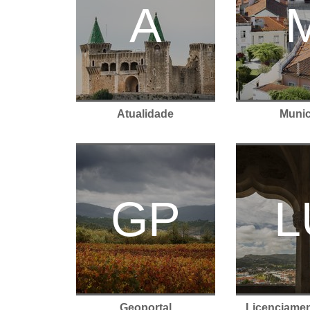
A
Atualidade
Munic
Geoportal
Licenciame
GP
L
Geoportal
Licenciame