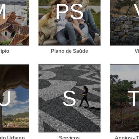
M
PS
ípio
Plano de Saúde
Vi
nto Urbano
Serviços
Apoios -
U
S
nto Urbano
Serviços
Apoios - 