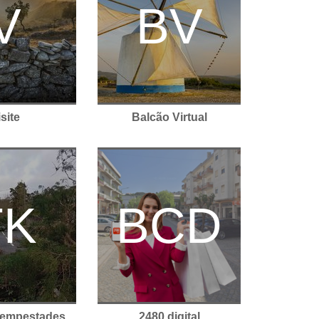
V
BV
site
Balcão Virtual
 Tempestades
2480.digital
TK
BCD
Tempestades
2480.digital